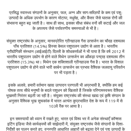
प्रसिद्ध स्वास्थ्य संगठनों के अनुसार, फल, अन्न और साग-सब्ज़ियों के कम एवं पशु-
उत्पादों के अधिक उपभोग के कारण मोटापा, मधुमेह, और कैंसर जैसे घातक रोगों की
संभावना बहुत बढ़ जाती है। साथ ही साथ, इसका सीधा संबंध वनों की कटाई और जल
के अपव्यय जैसे पर्यावरणीय समस्याओं से भी है।
संयुक्त राष्ट्रसंघ के अनुसार, मानवप्रेरित ग्रीनहाउस गैस उत्सर्जन का चौदह दशमलव
पाँच प्रतिशत (14.5%) हिस्सा केवल पशुपालन उद्योग से आता है। भारतीय
प्रौद्योगिकी संस्थान (आईआईटी) दिल्ली के शोधकर्त्ताओं ने भी पाया है कि वर्ष 2012 में
भारतीय पशुपालन उद्योग से होने वाले मिथेन उत्सर्जन का आँकड़ा पन्द्रह दशमलव तीन
प्रतिशत (15.3%) था। मिथेन एक शक्तिशाली ग्रीनहाउस गैस है। भारत के विशाल
पशुपालन उद्योग से होने वाले भारी कार्बन उत्सर्जन का प्रभाव वैश्विक जलवायु परिवर्तन
पर भी पड़ता है।
इसके अलावे, हमारी वर्तमान खाद्य उत्पादन प्रणाली भी अप्रभावी है, क्योंकि हम कई
पोषक तत्व सीधे मनुष्यों के बदले पशुधन को खिलाते हैं जिसके परिणामस्वरूप वैश्विक
भूखमरी निरंतर बढ़ती जा रही है। संयुक्त राष्ट्रसंघ की संस्था खाद्य एवं कृषि संगठन के
अनुसार वैश्विक भूख सूचकांक में भारत अत्यंत कुप्रभावित देश के रूप में 119 में से
103वें रैंक पर आया है।
इन समस्यायों को ध्यान में रखते हुए, भारत एवं विश्व भर में अनेक संस्थाएँ कॉन्शस
इटिंग इंडिया जैसे कार्यक्रमों की साझेदारी में, संयुक्त राष्ट्रसंघ जैसे संगठनों के दिशा-
निर्देशों का पालन करते हुए, वनस्पति आधारित आहारों को बढ़ावा देने एवं पशु उत्पादों के