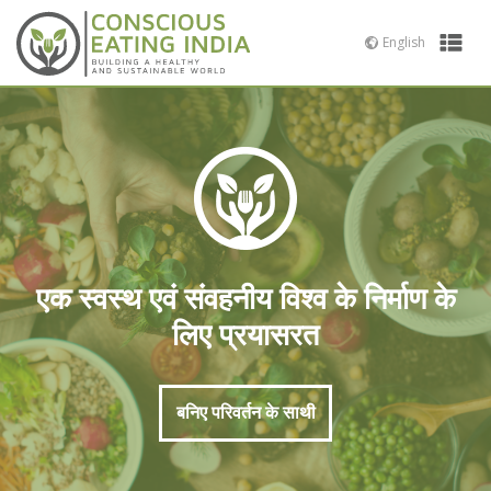
Skip
to
English
Prima
content
Menu
कॉन्शस
एक
इटिंग
स्वस्थ
एवं
संवहनीय
विश्व
के
निर्माण
के
एक स्वस्थ एवं संवहनीय विश्व के निर्माण के
लिए
लिए प्रयासरत
प्रयासरत
बनिए परिवर्तन के साथी